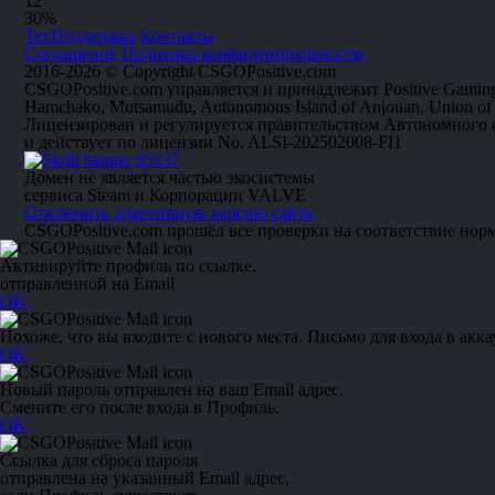
1
2
30%
ТехПоддержка
Контакты
Соглашение
Политика конфиденциальности
2016-2026 © Copyright CSGOPositive.com
CSGOPositive.com управляется и принадлежит Positive Gaming
Hamchako, Mutsamudu, Autonomous Island of Anjouan, Union of
Лицензирован и регулируется правительством Автономного
и действует по лицензии No. ALSI-202502008-FI1
Домен не является частью экосистемы
сервиса Steam и Корпорации VALVE
Отключить адаптивную версию сайта
CSGOPositive.com прошёл все проверки на соответствие нор
Активируйте профиль по ссылке,
отправленной на Email
OK
Похоже, что вы входите с нового места. Письмо для входа в акка
OK
Новый пароль отправлен на ваш Email адрес.
Смените его после входа в Профиль.
OK
Ссылка для сброса пароля
отправлена на указанный Email адрес,