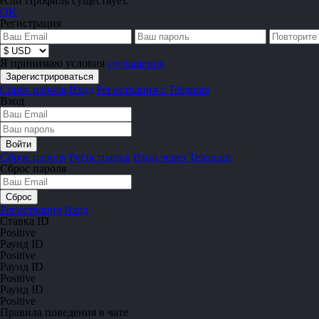
если Профиль существует.
OK
Регистрация
Я принимаю условия
соглашения
Сброс пароля
Вход
Регистрация с Telegram
Вход
Сброс пароля
Регистрация
Вход через Telegram
Сброс пароля
Регистрация
Вход
Ставка ID
Positive
Раунд ID
Positive
Раунд ID
Positive
Раунд ID
Positive
Правила поведения в чате