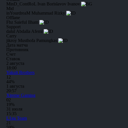
MinD_ContRoL
Ivan Borislavov Ivanov
Mid
inYourdreaM
Muhammad Rizky
Offlane
Fbz
Saieful Ilham
Support
dalul
Abdalla Afemi
Carry
jikroy
Musthofa Pamungkas
Дата матча
Противник
Счет
Ставок
2 августа
18:00
Yakult Brothers
1
2
44%
1 августа
20:57
Xtreme Gaming
0
2
19%
31 июля
15:35
L1ga Team
2
1
59%