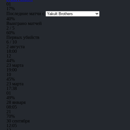
0
1
17%
Последние матчи с
40
%
Выиграно матчей
2 / 5
60
%
Первых убийств
6 / 10
2 августа
18:00
1
2
44%
23 марта
19:00
1
0
45%
23 марта
17:38
0
1
49%
28 января
08:05
2
1
70%
30 сентября
12:05