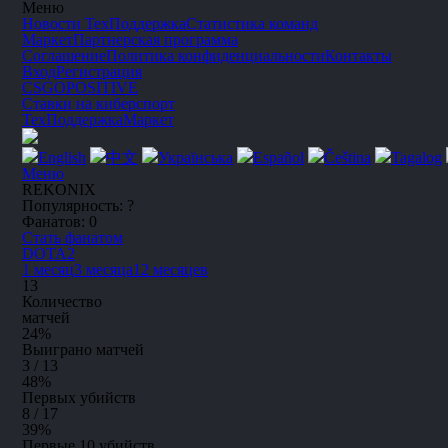
Меню
Новости
ТехПоддержка
Статистика команд
Маркет
Партнерская программа
Соглашение
Политика конфиденциальности
Контакты
Вход
Регистрация
CSGO
POSITIVE
Ставки на киберспорт
ТехПоддержка
Маркет
English
中文
Українська
Español
Čeština
Tagalog
Меню
REKONIX
Популярность:
?
Фанатов:
0
Стать фанатом
DOTA2
1 месяц
3 месяца
12 месяцев
13
Количество
матчей
24
%
Выиграно матчей
3 / 13
48
%
Первых убийств
8 / 17
39
%
Первые 10 убийств