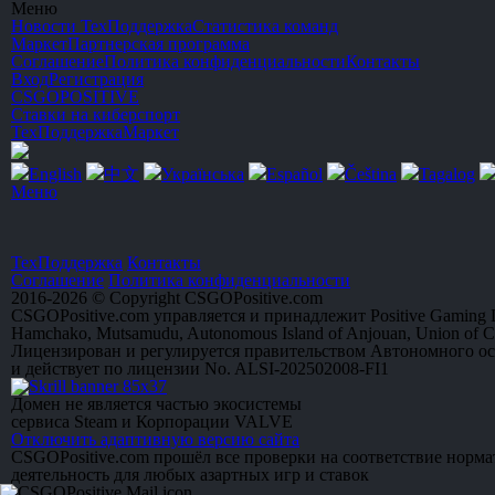
Меню
Новости
ТехПоддержка
Статистика команд
Маркет
Партнерская программа
Соглашение
Политика конфиденциальности
Контакты
Вход
Регистрация
CSGO
POSITIVE
Ставки на киберспорт
ТехПоддержка
Маркет
English
中文
Українська
Español
Čeština
Tagalog
Меню
ТехПоддержка
Контакты
Соглашение
Политика конфиденциальности
2016-2026 © Copyright CSGOPositive.com
CSGOPositive.com управляется и принадлежит Positive Gaming L
Hamchako, Mutsamudu, Autonomous Island of Anjouan, Union of 
Лицензирован и регулируется правительством Автономного о
и действует по лицензии No. ALSI-202502008-FI1
Домен не является частью экосистемы
сервиса Steam и Корпорации VALVE
Отключить адаптивную версию сайта
CSGOPositive.com прошёл все проверки на соответствие норм
деятельность для любых азартных игр и ставок