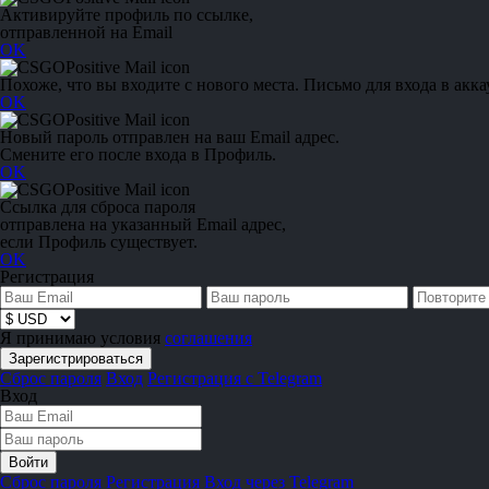
Активируйте профиль по ссылке,
отправленной на Email
OK
Похоже, что вы входите с нового места. Письмо для входа в акка
OK
Новый пароль отправлен на ваш Email адрес.
Смените его после входа в Профиль.
OK
Ссылка для сброса пароля
отправлена на указанный Email адрес,
если Профиль существует.
OK
Регистрация
Я принимаю условия
соглашения
Сброс пароля
Вход
Регистрация с Telegram
Вход
Сброс пароля
Регистрация
Вход через Telegram