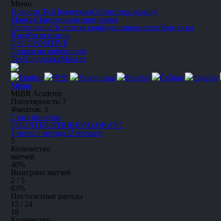
Меню
Новости
ТехПоддержка
Статистика команд
Маркет
Партнерская программа
Соглашение
Политика конфиденциальности
Контакты
Вход
Регистрация
CSGO
POSITIVE
Ставки на киберспорт
ТехПоддержка
Маркет
English
中文
Українська
Español
Čeština
Tagalog
Меню
MIBR Academy
Популярность:
?
Фанатов:
3
Стать фанатом
C
OUNTER-
S
TRIKE
V
A
L
O
R
A
NT
1 месяц
3 месяца
12 месяцев
5
Количество
матчей
40
%
Выиграно матчей
2 / 5
63
%
Пистолетные раунды
15 / 24
18
Количество