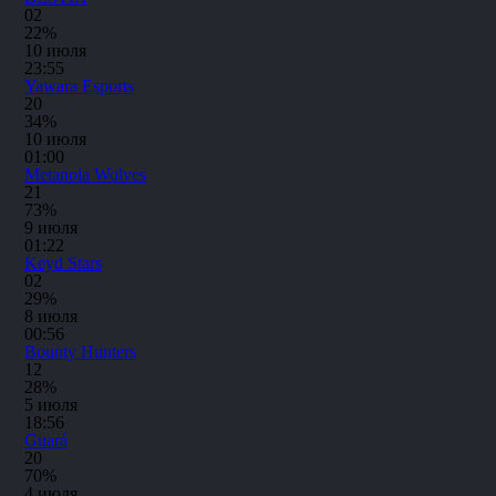
0
2
22%
10 июля
23:55
Yawara Esports
2
0
34%
10 июля
01:00
Metanoia Wolves
2
1
73%
9 июля
01:22
Keyd Stars
0
2
29%
8 июля
00:56
Bounty Hunters
1
2
28%
5 июля
18:56
Guará
2
0
70%
4 июля