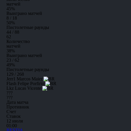
матчей
45
%
Выиграно матчей
8 / 18
50
%
Пистолетные раунды
44 / 88
62
Количество
матчей
38
%
Выиграно матчей
23 / 62
49
%
Пистолетные раунды
129 / 268
Jerr1
Marcos Maier
Flash
Felipe Porfirio
Lkz
Lucas Vicente
???
???
Дата матча
Противник
Счет
Ставок
12 июля
01:00
BESTIA