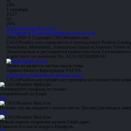
0
2
19%
1 сентября
23:27
0
2
20%
ТехПоддержка
Контакты
Соглашение
Политика конфиденциальности
2016-2026 © Copyright CSGOPositive.com
CSGOPositive.com управляется и принадлежит Positive Gaming
Hamchako, Mutsamudu, Autonomous Island of Anjouan, Union of
Лицензирован и регулируется правительством Автономного
и действует по лицензии No. ALSI-202502008-FI1
Домен не является частью экосистемы
сервиса Steam и Корпорации VALVE
Отключить адаптивную версию сайта
CSGOPositive.com прошёл все проверки на соответствие нор
Активируйте профиль по ссылке,
отправленной на Email
OK
Похоже, что вы входите с нового места. Письмо для входа в акка
OK
Новый пароль отправлен на ваш Email адрес.
Смените его после входа в Профиль.