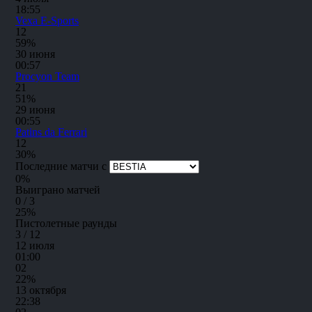
18:55
Vexa E-Sports
1
2
59%
30 июня
00:57
Procyon Team
2
1
51%
29 июня
00:55
Patins da Ferrari
1
2
30%
Последние матчи с
0
%
Выиграно матчей
0 / 3
25
%
Пистолетные раунды
3 / 12
12 июля
01:00
0
2
22%
13 октября
22:38