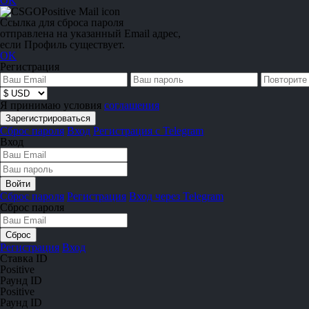
OK
Ссылка для сброса пароля
отправлена на указанный Email адрес,
если Профиль существует.
OK
Регистрация
Я принимаю условия
соглашения
Сброс пароля
Вход
Регистрация с Telegram
Вход
Сброс пароля
Регистрация
Вход через Telegram
Сброс пароля
Регистрация
Вход
Ставка ID
Positive
Раунд ID
Positive
Раунд ID