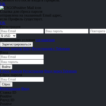
Смените его после входа в Профиль.
OK
Ссылка для сброса пароля
отправлена на указанный Email адрес,
если Профиль существует.
OK
Регистрация
Я принимаю условия
соглашения
Сброс пароля
Вход
Регистрация с Telegram
Вход
Сброс пароля
Регистрация
Вход через Telegram
Сброс пароля
Регистрация
Вход
Ставка ID
Positive
Раунд ID
Positive