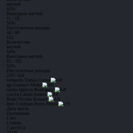
матчей
62
%
Выиграно матчей
11 / 18
56
%
Пистолетные раунды
44 / 80
102
Количество
матчей
64
%
Выиграно матчей
65 / 102
55
%
Пистолетные раунды
229 / 424
tomaszin
Tomas Corna
tge
Gustavo Motta
nacho
Ignacio Rodriguez
cass1n
Cássio Santos
Buda
Nicolás Kramer
timo
Cristhian Perez Pintos
Дата матча
Противник
Счет
Ставок
7 августа
23:00