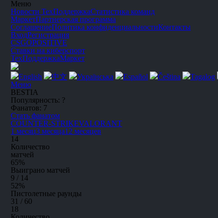
Меню
Новости
ТехПоддержка
Статистика команд
Маркет
Партнерская программа
Соглашение
Политика конфиденциальности
Контакты
Вход
Регистрация
CSGO
POSITIVE
Ставки на киберспорт
ТехПоддержка
Маркет
English
中文
Українська
Español
Čeština
Tagalog
Меню
BESTIA
Популярность:
?
Фанатов:
7
Стать фанатом
C
OUNTER-
S
TRIKE
V
A
L
O
R
A
NT
1 месяц
3 месяца
12 месяцев
14
Количество
матчей
65
%
Выиграно матчей
9 / 14
52
%
Пистолетные раунды
31 / 60
18
Количество