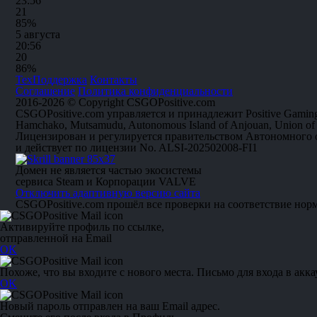
23:56
2
1
85%
5 августа
20:56
2
0
86%
ТехПоддержка
Контакты
Соглашение
Политика конфиденциальности
2016-2026 © Copyright CSGOPositive.com
CSGOPositive.com управляется и принадлежит Positive Gaming
Hamchako, Mutsamudu, Autonomous Island of Anjouan, Union of
Лицензирован и регулируется правительством Автономного
и действует по лицензии No. ALSI-202502008-FI1
Домен не является частью экосистемы
сервиса Steam и Корпорации VALVE
Отключить адаптивную версию сайта
CSGOPositive.com прошёл все проверки на соответствие нор
Активируйте профиль по ссылке,
отправленной на Email
OK
Похоже, что вы входите с нового места. Письмо для входа в акка
OK
Новый пароль отправлен на ваш Email адрес.