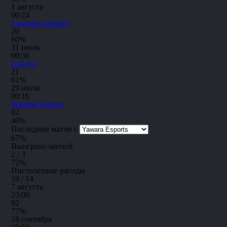
1 августа
00:24
Largadosypelados
2
0
60%
31 июля
00:36
Galorys
2
1
61%
29 июля
00:16
Imperial Esports
0
2
40%
Последние матчи с
67
%
Выиграно матчей
2 / 3
72
%
Пистолетные раунды
10 / 14
7 августа
23:00
0
2
77%
18 сентября