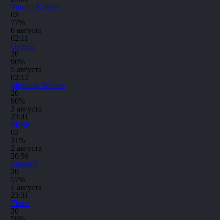
Yawara Esports
0
2
77%
6 августа
02:11
Grêmio
2
0
90%
5 августа
02:12
Metanoia Wolves
2
0
90%
2 августа
23:41
MIBR
0
2
31%
2 августа
20:56
ShindeN
2
0
57%
1 августа
23:31
Fluxo
2
0
59%