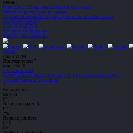
Меню
Новости
ТехПоддержка
Статистика команд
Маркет
Партнерская программа
Соглашение
Политика конфиденциальности
Контакты
Вход
Регистрация
CSGO
POSITIVE
Ставки на киберспорт
ТехПоддержка
Маркет
English
中文
Українська
Español
Čeština
Tagalog
Меню
Fluxo W7M
Популярность:
?
Фанатов:
0
Стать фанатом
C
OUNTER-
S
TRIKE
L
EAGUE
O
F
L
EGENDS
V
A
L
O
R
A
NT
1 месяц
3 месяца
12 месяцев
1
Количество
матчей
0
%
Выиграно матчей
0 / 1
?
%
Первых убийств
0 / 0
0
%
Первые 10 убийств