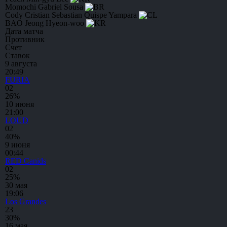
Momochi
Gabriel Sousa
Cody
Cristian Sebastian Quispe Yampara
BAO
Jeong Hyeon-woo
Дата матча
Противник
Счет
Ставок
9 августа
20:49
FURIA
0
2
26%
10 июня
21:00
LOUD
0
2
40%
9 июня
00:44
RED Canids
0
2
25%
30 мая
19:06
Los Grandes
2
3
30%
16 мая