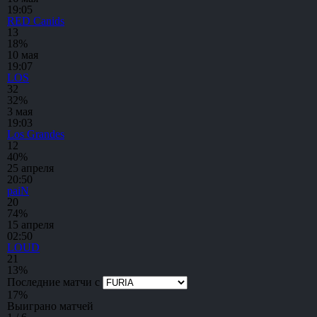
19:05
RED Canids
1
3
18%
10 мая
19:07
LOS
3
2
32%
3 мая
19:03
Los Grandes
1
2
40%
25 апреля
20:50
paiN
2
0
74%
15 апреля
02:50
LOUD
2
1
13%
Последние матчи с
17
%
Выиграно матчей