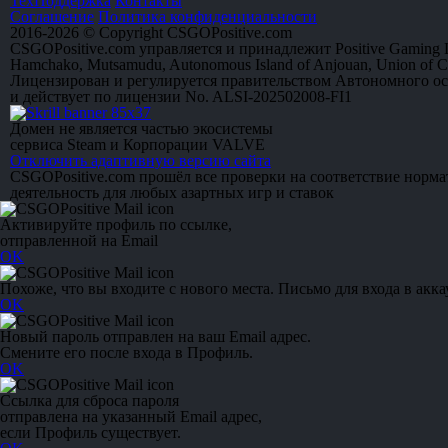
ТехПоддержка
Контакты
Соглашение
Политика конфиденциальности
2016-2026 © Copyright CSGOPositive.com
CSGOPositive.com управляется и принадлежит Positive Gaming L
Hamchako, Mutsamudu, Autonomous Island of Anjouan, Union of 
Лицензирован и регулируется правительством Автономного о
и действует по лицензии No. ALSI-202502008-FI1
Домен не является частью экосистемы
сервиса Steam и Корпорации VALVE
Отключить адаптивную версию сайта
CSGOPositive.com прошёл все проверки на соответствие норм
деятельность для любых азартных игр и ставок
Активируйте профиль по ссылке,
отправленной на Email
OK
Похоже, что вы входите с нового места. Письмо для входа в акка
OK
Новый пароль отправлен на ваш Email адрес.
Смените его после входа в Профиль.
OK
Ссылка для сброса пароля
отправлена на указанный Email адрес,
если Профиль существует.