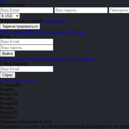
OK
Регистрация
Я принимаю условия
соглашения
Сброс пароля
Вход
Регистрация с Telegram
Вход
Сброс пароля
Регистрация
Вход через Telegram
Сброс пароля
Регистрация
Вход
Ставка ID
Positive
Раунд ID
Positive
Раунд ID
Positive
Раунд ID
Positive
Правила поведения в чате
Запрещено
и влечет за собой перманетный бан аккаунта без пре