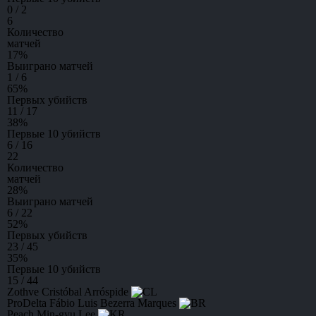
0 / 2
6
Количество
матчей
17
%
Выиграно матчей
1 / 6
65
%
Первых убийств
11 / 17
38
%
Первые 10 убийств
6 / 16
22
Количество
матчей
28
%
Выиграно матчей
6 / 22
52
%
Первых убийств
23 / 45
35
%
Первые 10 убийств
15 / 44
Zothve
Cristóbal Arróspide
ProDelta
Fábio Luis Bezerra Marques
Peach
Min-gyu Lee