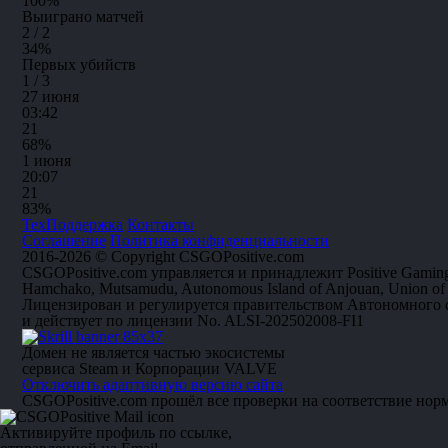
100
%
Выиграно матчей
2 / 2
34
%
Первых убийств
1 / 3
27 июня
03:42
2
1
68%
1 июня
20:07
2
1
83%
ТехПоддержка
Контакты
Соглашение
Политика конфиденциальности
2016-2026 © Copyright CSGOPositive.com
CSGOPositive.com управляется и принадлежит Positive Gaming
Hamchako, Mutsamudu, Autonomous Island of Anjouan, Union of
Лицензирован и регулируется правительством Автономного
и действует по лицензии No. ALSI-202502008-FI1
Домен не является частью экосистемы
сервиса Steam и Корпорации VALVE
Отключить адаптивную версию сайта
CSGOPositive.com прошёл все проверки на соответствие нор
Активируйте профиль по ссылке,