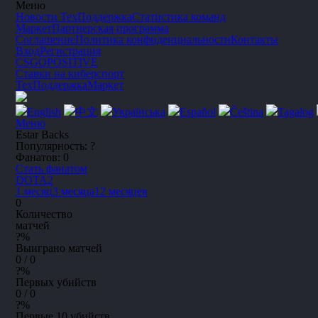
Меню
Новости
ТехПоддержка
Статистика команд
Маркет
Партнерская программа
Соглашение
Политика конфиденциальности
Контакты
Вход
Регистрация
CSGO
POSITIVE
Ставки на киберспорт
ТехПоддержка
Маркет
English
中文
Українська
Español
Čeština
Tagalog
Меню
Estar Backs
Популярность:
?
Фанатов:
0
Стать фанатом
DOTA2
1 месяц
3 месяца
12 месяцев
0
Количество
матчей
?
%
Выиграно матчей
0 / 0
?
%
Первых убийств
0 / 0
?
%
Первые 10 убийств