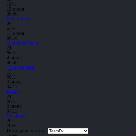
19%
15 июня
20:50
Rising Rage
2
0
65%
13 июня
00:16
Gior Dota Team
2
1
86%
4 июня
00:06
Team Nemesis
1
3
50%
3 июня
04:13
Hokori
2
1
66%
2 июня
04:11
Chandogs
2
0
76%
Последние матчи с