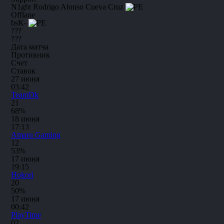
N1ght
Rodrigo Alonso Cueva Cruz
Offlane
bsK-
???
???
Дата матча
Противник
Счет
Ставок
27 июня
03:42
TeamDk
2
1
68%
18 июня
17:13
Amaru Gaming
1
2
53%
17 июня
19:15
Hokori
2
0
50%
17 июня
00:42
PlayTime
0
2