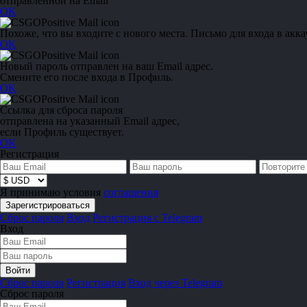
отправленной на Email
OK
Похоже, что вы входите с нового места. Письмо для входа в акка
OK
Новый пароль отправлен на ваш Email адрес.
Смените его после входа в Профиль.
OK
Ссылка для сброса пароля
отправлена на указанный Email адрес,
если Профиль существует.
OK
Регистрация
Я принимаю условия
соглашения
Сброс пароля
Вход
Регистрация с Telegram
Вход
Сброс пароля
Регистрация
Вход через Telegram
Сброс пароля