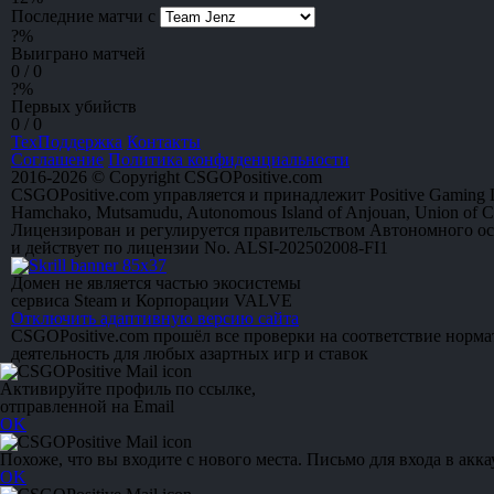
Последние матчи с
?
%
Выиграно матчей
0 / 0
?
%
Первых убийств
0 / 0
ТехПоддержка
Контакты
Соглашение
Политика конфиденциальности
2016-2026 © Copyright CSGOPositive.com
CSGOPositive.com управляется и принадлежит Positive Gaming L
Hamchako, Mutsamudu, Autonomous Island of Anjouan, Union of 
Лицензирован и регулируется правительством Автономного о
и действует по лицензии No. ALSI-202502008-FI1
Домен не является частью экосистемы
сервиса Steam и Корпорации VALVE
Отключить адаптивную версию сайта
CSGOPositive.com прошёл все проверки на соответствие норм
деятельность для любых азартных игр и ставок
Активируйте профиль по ссылке,
отправленной на Email
OK
Похоже, что вы входите с нового места. Письмо для входа в акка
OK