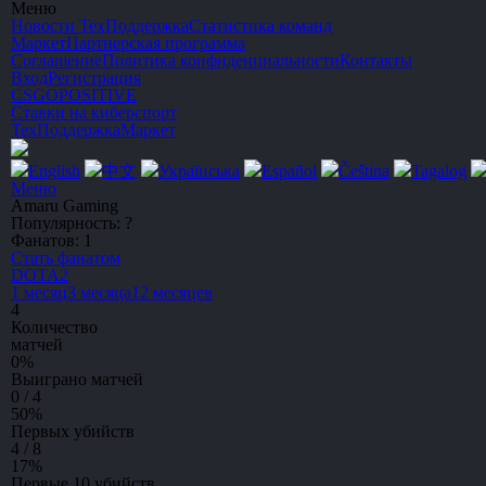
Меню
Новости
ТехПоддержка
Статистика команд
Маркет
Партнерская программа
Соглашение
Политика конфиденциальности
Контакты
Вход
Регистрация
CSGO
POSITIVE
Ставки на киберспорт
ТехПоддержка
Маркет
English
中文
Українська
Español
Čeština
Tagalog
Меню
Amaru Gaming
Популярность:
?
Фанатов:
1
Стать фанатом
DOTA2
1 месяц
3 месяца
12 месяцев
4
Количество
матчей
0
%
Выиграно матчей
0 / 4
50
%
Первых убийств
4 / 8
17
%
Первые 10 убийств