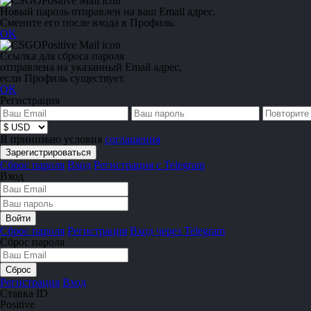
Новый пароль отправлен на ваш Email адрес.
Смените его после входа в Профиль.
OK
Ссылка для сброса пароля
отправлена на указанный Email адрес,
если Профиль существует.
OK
Регистрация
Я принимаю условия
соглашения
Сброс пароля
Вход
Регистрация с Telegram
Вход
Сброс пароля
Регистрация
Вход через Telegram
Сброс пароля
Регистрация
Вход
Ставка ID
Positive