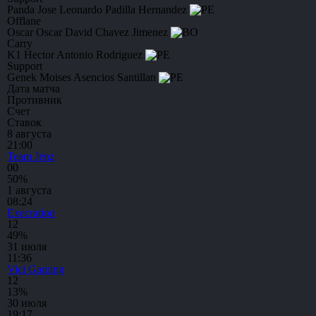
Panda
Jose Leonardo Padilla Hernandez
Offlane
Oscar
Oscar David Chavez Jimenez
Carry
K1
Hector Antonio Rodriguez
Support
Genek
Moises Asencios Santillan
Дата матча
Противник
Счет
Ставок
8 августа
21:00
Team Jenz
0
0
50%
1 августа
08:24
Execration
1
2
49%
31 июля
11:36
Vici Gaming
1
2
13%
30 июля
19:17