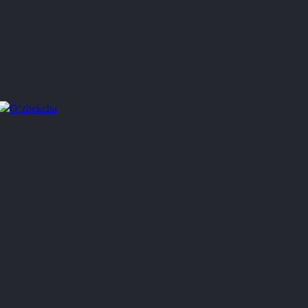
Oʻzbekcha