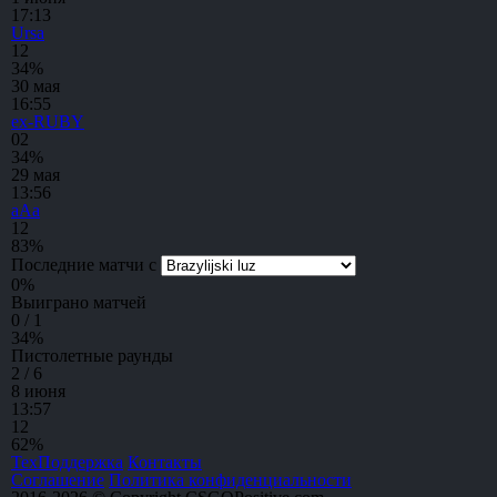
17:13
Ursa
1
2
34%
30 мая
16:55
ex-RUBY
0
2
34%
29 мая
13:56
aAa
1
2
83%
Последние матчи с
0
%
Выиграно матчей
0 / 1
34
%
Пистолетные раунды
2 / 6
8 июня
13:57
1
2
62%
ТехПоддержка
Контакты
Соглашение
Политика конфиденциальности