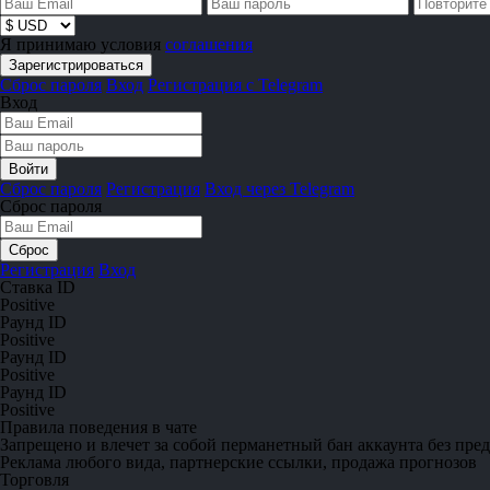
Я принимаю условия
соглашения
Сброс пароля
Вход
Регистрация с Telegram
Вход
Сброс пароля
Регистрация
Вход через Telegram
Сброс пароля
Регистрация
Вход
Ставка ID
Positive
Раунд ID
Positive
Раунд ID
Positive
Раунд ID
Positive
Правила поведения в чате
Запрещено
и влечет за собой перманетный бан аккаунта без пре
Реклама любого вида, партнерские ссылки, продажа прогнозов
Торговля