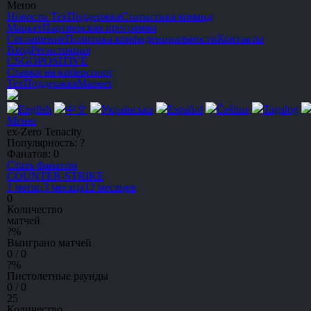
Меню
Новости
ТехПоддержка
Статистика команд
Маркет
Партнерская программа
Соглашение
Политика конфиденциальности
Контакты
Вход
Регистрация
CSGO
POSITIVE
Ставки на киберспорт
ТехПоддержка
Маркет
English
中文
Українська
Español
Čeština
Tagalog
Меню
ex-Zero Tenacity
Популярность:
?
Фанатов:
0
Стать фанатом
C
OUNTER-
S
TRIKE
1 месяц
3 месяца
12 месяцев
0
Количество
матчей
?
%
Выиграно матчей
0 / 0
?
%
Пистолетные раунды
0 / 0
25
Количество