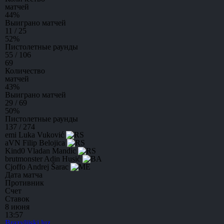
матчей
44
%
Выиграно матчей
11 / 25
52
%
Пистолетные раунды
55 / 106
69
Количество
матчей
43
%
Выиграно матчей
29 / 69
50
%
Пистолетные раунды
137 / 274
emi
Luka Vuković
aVN
Filip Belojica
Kind0
Vladan Mandic
brutmonster
Adin Husić
Cjoffo
Andrej Šarac
Дата матча
Противник
Счет
Ставок
8 июня
13:57
Brazylijski luz