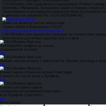
2016-2026 © Copyright CSGOPositive.com
CSGOPositive.com управляется и принадлежит Positive Gaming L
Hamchako, Mutsamudu, Autonomous Island of Anjouan, Union of 
Лицензирован и регулируется правительством Автономного о
и действует по лицензии No. ALSI-202502008-FI1
Домен не является частью экосистемы
сервиса Steam и Корпорации VALVE
Отключить адаптивную версию сайта
CSGOPositive.com прошёл все проверки на соответствие норм
деятельность для любых азартных игр и ставок
Активируйте профиль по ссылке,
отправленной на Email
OK
Похоже, что вы входите с нового места. Письмо для входа в акка
OK
Новый пароль отправлен на ваш Email адрес.
Смените его после входа в Профиль.
OK
Ссылка для сброса пароля
отправлена на указанный Email адрес,
если Профиль существует.
OK
Регистрация