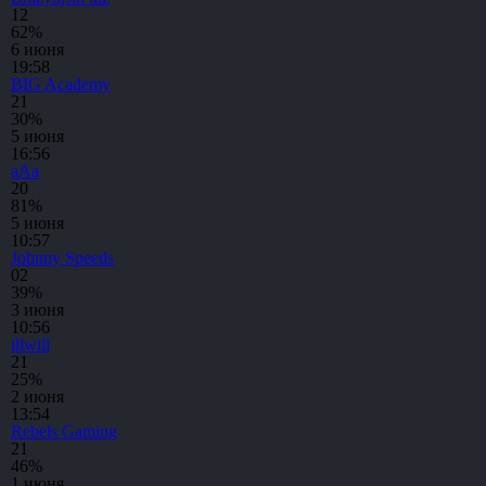
1
2
62%
6 июня
19:58
BIG Academy
2
1
30%
5 июня
16:56
aAa
2
0
81%
5 июня
10:57
Johnny Speeds
0
2
39%
3 июня
10:56
illwill
2
1
25%
2 июня
13:54
Rebels Gaming
2
1
46%
1 июня