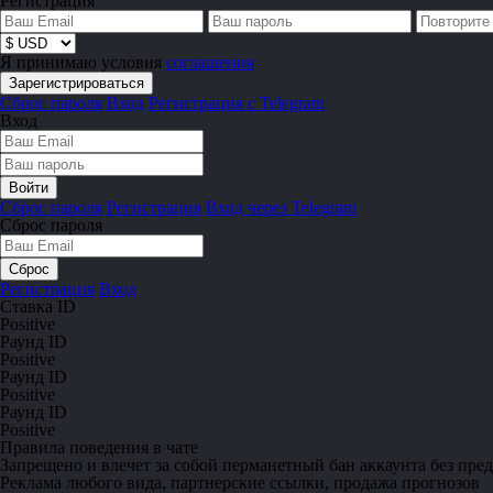
Регистрация
Я принимаю условия
соглашения
Сброс пароля
Вход
Регистрация с Telegram
Вход
Сброс пароля
Регистрация
Вход через Telegram
Сброс пароля
Регистрация
Вход
Ставка ID
Positive
Раунд ID
Positive
Раунд ID
Positive
Раунд ID
Positive
Правила поведения в чате
Запрещено
и влечет за собой перманетный бан аккаунта без пре
Реклама любого вида, партнерские ссылки, продажа прогнозов