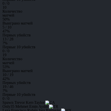
0 / 0
10
Количество
матчей
50
%
Выиграно матчей
5 / 10
47
%
Первых убийств
13 / 28
?
%
Первые 10 убийств
0 / 0
19
Количество
матчей
53
%
Выиграно матчей
10 / 19
42
%
Первых убийств
19 / 46
?
%
Первые 10 убийств
0 / 0
Spawn
Trevor Kerr-Taylor
Only35
Mehmet Emin Aydın
Leza
Francisco Rubén Jara Barragán