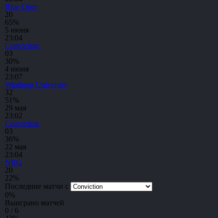
Blue Otter
2
0
65%
5 июня
23:04
⁠Conviction
0
3
30%
4 июня
23:07
Winthrop University
3
2
51%
29 мая
23:02
⁠Conviction
0
3
36%
22 мая
23:04
NRG
2
0
22%
Последние матчи с
0
%
Выиграно матчей
0 / 6