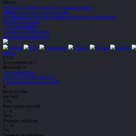
Меню
Новости
ТехПоддержка
Статистика команд
Маркет
Партнерская программа
Соглашение
Политика конфиденциальности
Контакты
Вход
Регистрация
CSGO
POSITIVE
Ставки на киберспорт
ТехПоддержка
Маркет
English
中文
Українська
Español
Čeština
Tagalog
Меню
CCG
Популярность:
?
Фанатов:
0
Стать фанатом
L
EAGUE
O
F
L
EGENDS
1 месяц
3 месяца
12 месяцев
4
Количество
матчей
25
%
Выиграно матчей
1 / 4
50
%
Первых убийств
5 / 10
?
%
Первые 10 убийств