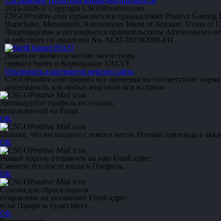
Соглашение
Политика конфиденциальности
2016-2026 © Copyright CSGOPositive.com
CSGOPositive.com управляется и принадлежит Positive Gaming L
Hamchako, Mutsamudu, Autonomous Island of Anjouan, Union of 
Лицензирован и регулируется правительством Автономного о
и действует по лицензии No. ALSI-202502008-FI1
Домен не является частью экосистемы
сервиса Steam и Корпорации VALVE
Отключить адаптивную версию сайта
CSGOPositive.com прошёл все проверки на соответствие норм
деятельность для любых азартных игр и ставок
Активируйте профиль по ссылке,
отправленной на Email
OK
Похоже, что вы входите с нового места. Письмо для входа в акка
OK
Новый пароль отправлен на ваш Email адрес.
Смените его после входа в Профиль.
OK
Ссылка для сброса пароля
отправлена на указанный Email адрес,
если Профиль существует.
OK