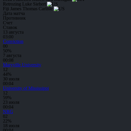
Retrozing
Luke Siebert
Fiji
James Thomas Carlisle
Дата матча
Противник
Счет
Ставок
13 августа
03:00
⁠Conviction
0
0
50%
7 августа
00:08
Maryville University
1
2
44%
30 июля
00:04
University of Mississippi
1
2
59%
23 июля
00:04
NRG
0
2
22%
18 июля
00:04