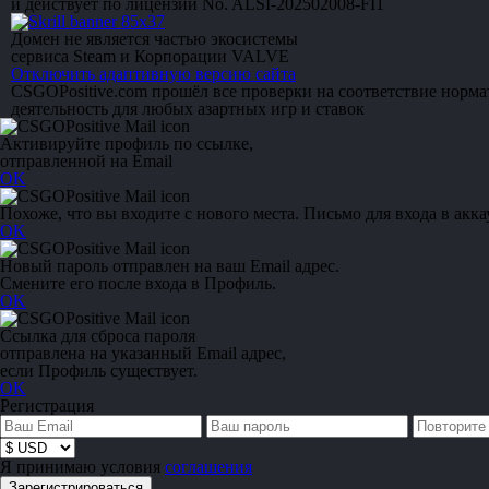
и действует по лицензии No. ALSI-202502008-FI1
Домен не является частью экосистемы
сервиса Steam и Корпорации VALVE
Отключить адаптивную версию сайта
CSGOPositive.com прошёл все проверки на соответствие норм
деятельность для любых азартных игр и ставок
Активируйте профиль по ссылке,
отправленной на Email
OK
Похоже, что вы входите с нового места. Письмо для входа в акка
OK
Новый пароль отправлен на ваш Email адрес.
Смените его после входа в Профиль.
OK
Ссылка для сброса пароля
отправлена на указанный Email адрес,
если Профиль существует.
OK
Регистрация
Я принимаю условия
соглашения