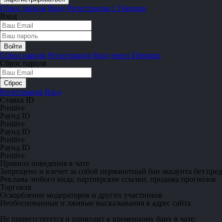
Сброс пароля
Вход
Регистрация с Telegram
Вход
Сброс пароля
Регистрация
Вход через Telegram
Сброс пароля
Регистрация
Вход
Ставка ID
Positive
Раунд ID
Positive
Раунд ID
Positive
Раунд ID
Positive
Правила поведения в чате
Запрещено
и влечет за собой перманетный бан аккаунта без пре
Реклама любого вида, партнерские ссылки, продажа прогнозов
Торговля
Оскорбление модераторов и других участников
Необоснованные и лживые высказывания в адрес сайта
Не приветствуется
и приводит к временному бану в чате: