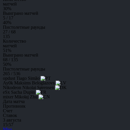
матчей
30
%
Выиграно матчей
5 / 17
40
%
Пистолетные раунды
27 / 68
135
Количество
матчей
51
%
Выиграно матчей
68 / 135
50
%
Пистолетные раунды
265 / 536
opdust
Tiago Simão
Ay0k
Maksims Beloglazovs
Nikodeon
Nikolai Sørensen
eSx
Sacha Dupin
mixer
Mikołaj Zhu
Дата матча
Противник
Счет
Ставок
3 августа
15:57
Misa