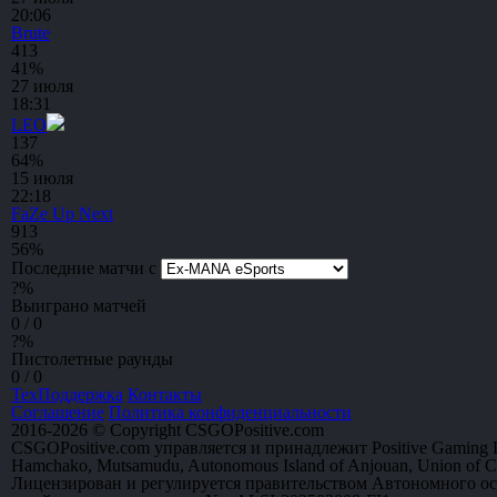
20:06
Brute
4
13
41%
27 июля
18:31
LEO
13
7
64%
15 июля
22:18
FaZe Up Next
9
13
56%
Последние матчи с
?
%
Выиграно матчей
0 / 0
?
%
Пистолетные раунды
0 / 0
ТехПоддержка
Контакты
Соглашение
Политика конфиденциальности
2016-2026 © Copyright CSGOPositive.com
CSGOPositive.com управляется и принадлежит Positive Gaming L
Hamchako, Mutsamudu, Autonomous Island of Anjouan, Union of 
Лицензирован и регулируется правительством Автономного о