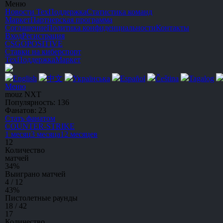
Меню
Новости
ТехПоддержка
Статистика команд
Маркет
Партнерская программа
Соглашение
Политика конфиденциальности
Контакты
Вход
Регистрация
CSGO
POSITIVE
Ставки на киберспорт
ТехПоддержка
Маркет
English
中文
Українська
Español
Čeština
Tagalog
Меню
mouz NXT
Популярность:
136
Фанатов:
23
Стать фанатом
C
OUNTER-
S
TRIKE
1 месяц
3 месяца
12 месяцев
12
Количество
матчей
34
%
Выиграно матчей
4 / 12
43
%
Пистолетные раунды
18 / 42
17
Количество