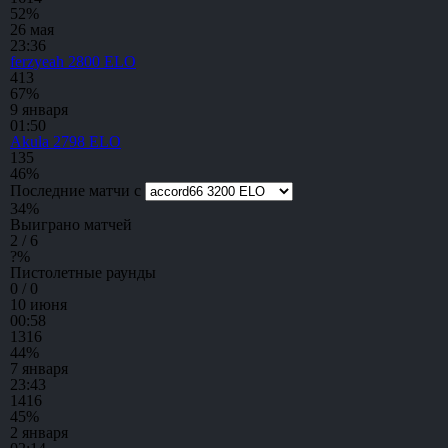
52%
26 мая
23:36
ferzyeah
2800 ELO
4
13
67%
9 января
01:50
Akula
2798 ELO
13
5
46%
Последние матчи с
34
%
Выиграно матчей
2 / 6
?
%
Пистолетные раунды
0 / 0
10 июня
00:58
13
16
44%
7 января
23:43
14
16
45%
2 января