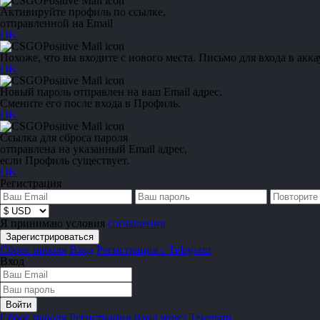
Активируйте профиль по ссылке,
отправленной на Email
OK
Похоже, что вы входите с нового места. Письмо для входа в акка
OK
Новый пароль отправлен на ваш Email адрес.
Смените его после входа в Профиль.
OK
Ссылка для сброса пароля
отправлена на указанный Email адрес,
если Профиль существует.
OK
Регистрация
Я принимаю условия
соглашения
Сброс пароля
Вход
Регистрация с Telegram
Вход
Сброс пароля
Регистрация
Вход через Telegram