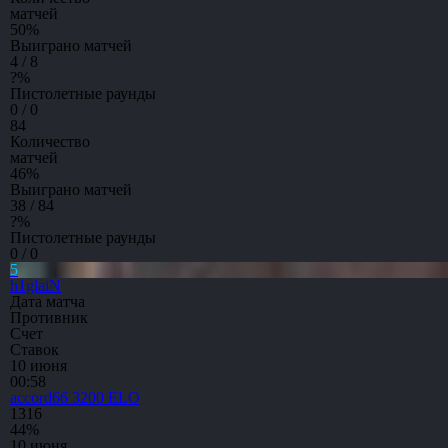
матчей
50
%
Выиграно матчей
4 / 8
?
%
Пистолетные раунды
0 / 0
84
Количество
матчей
46
%
Выиграно матчей
38 / 84
?
%
Пистолетные раунды
0 / 0
5
h1glaiN
Дата матча
Противник
Счет
Ставок
10 июня
00:58
accord66
3200 ELO
13
16
44%
10 июня