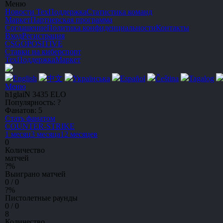
Меню
Новости
ТехПоддержка
Статистика команд
Маркет
Партнерская программа
Соглашение
Политика конфиденциальности
Контакты
Вход
Регистрация
CSGO
POSITIVE
Ставки на киберспорт
ТехПоддержка
Маркет
English
中文
Українська
Español
Čeština
Tagalog
Меню
h1glaiN
3435 ELO
Популярность:
?
Фанатов:
5
Стать фанатом
C
OUNTER-
S
TRIKE
1 месяц
3 месяца
12 месяцев
0
Количество
матчей
?
%
Выиграно матчей
0 / 0
?
%
Пистолетные раунды
0 / 0
8
Количество