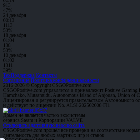
02:14
9
13
47%
24 декабря
00:13
11
13
53%
18 декабря
01:04
13
8
53%
10 декабря
01:02
13
11
39%
ТехПоддержка
Контакты
Соглашение
Политика конфиденциальности
2016-2026 © Copyright CSGOPositive.com
CSGOPositive.com управляется и принадлежит Positive Gaming L
Hamchako, Mutsamudu, Autonomous Island of Anjouan, Union of 
Лицензирован и регулируется правительством Автономного о
и действует по лицензии No. ALSI-202502008-FI1
Домен не является частью экосистемы
сервиса Steam и Корпорации VALVE
Отключить адаптивную версию сайта
CSGOPositive.com прошёл все проверки на соответствие норм
деятельность для любых азартных игр и ставок