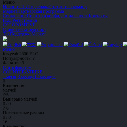
Меню
Новости
ТехПоддержка
Статистика команд
Маркет
Партнерская программа
Соглашение
Политика конфиденциальности
Контакты
Вход
Регистрация
CSGO
POSITIVE
Ставки на киберспорт
ТехПоддержка
Маркет
English
中文
Українська
Español
Čeština
Tagalog
Меню
ferzyeah
2800 ELO
Популярность:
?
Фанатов:
9
Стать фанатом
C
OUNTER-
S
TRIKE
1 месяц
3 месяца
12 месяцев
0
Количество
матчей
?
%
Выиграно матчей
0 / 0
?
%
Пистолетные раунды
0 / 0
16
Количество