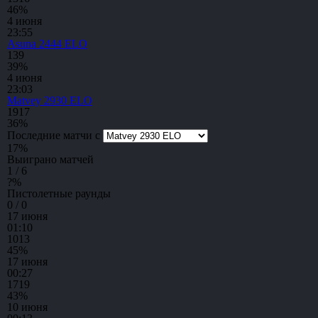
46%
4 июня
23:55
Asuna
2444 ELO
13
9
39%
4 июня
23:03
Matvey
2930 ELO
19
17
36%
Последние матчи с
17
%
Выиграно матчей
1 / 6
?
%
Пистолетные раунды
0 / 0
17 июня
01:10
10
13
45%
17 июня
00:27
17
19
43%
10 июня