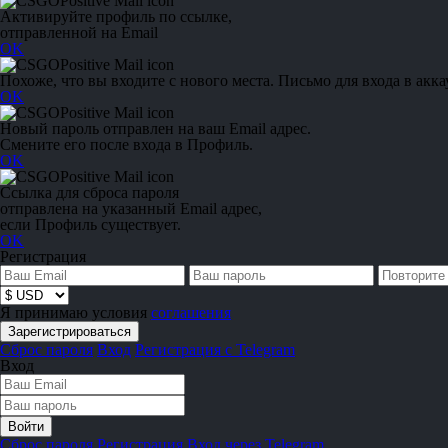
Активируйте профиль по ссылке,
отправленной на Email
OK
Похоже, что вы входите с нового места. Письмо для входа в акка
OK
Новый пароль отправлен на ваш Email адрес.
Смените его после входа в Профиль.
OK
Ссылка для сброса пароля
отправлена на указанный Email адрес,
если Профиль существует.
OK
Регистрация
Я принимаю условия
соглашения
Сброс пароля
Вход
Регистрация с Telegram
Вход
Сброс пароля
Регистрация
Вход через Telegram