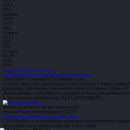
00:13
10
13
52%
4 июня
23:03
19
17
36%
3 июня
23:13
9
13
52%
3 июня
00:29
10
13
65%
ТехПоддержка
Контакты
Соглашение
Политика конфиденциальности
2016-2026 © Copyright CSGOPositive.com
CSGOPositive.com управляется и принадлежит Positive Gaming L
Hamchako, Mutsamudu, Autonomous Island of Anjouan, Union of 
Лицензирован и регулируется правительством Автономного о
и действует по лицензии No. ALSI-202502008-FI1
Домен не является частью экосистемы
сервиса Steam и Корпорации VALVE
Отключить адаптивную версию сайта
CSGOPositive.com прошёл все проверки на соответствие норм
деятельность для любых азартных игр и ставок