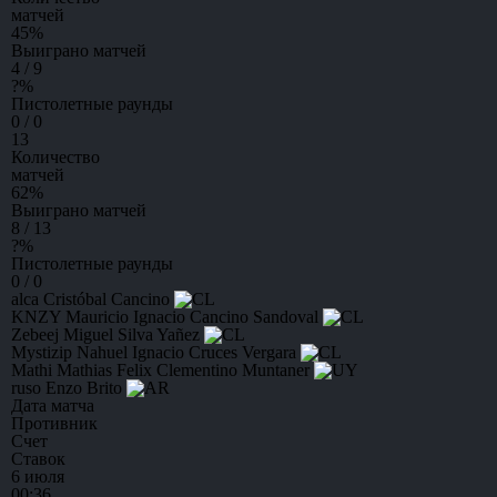
матчей
45
%
Выиграно матчей
4 / 9
?
%
Пистолетные раунды
0 / 0
13
Количество
матчей
62
%
Выиграно матчей
8 / 13
?
%
Пистолетные раунды
0 / 0
alca
Cristóbal Cancino
KNZY
Mauricio Ignacio Cancino Sandoval
Zebeej
Miguel Silva Yañez
Mystizip
Nahuel Ignacio Cruces Vergara
Mathi
Mathias Felix Clementino Muntaner
ruso
Enzo Brito
Дата матча
Противник
Счет
Ставок
6 июля
00:36