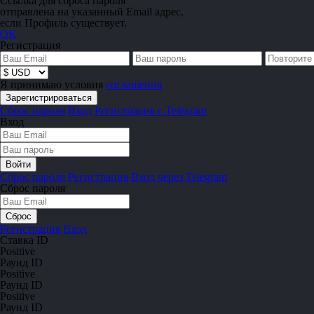
Ссылка для сброса пароля
отправлена на указанный Email адрес,
если Профиль существует.
OK
Регистрация
Я принимаю условия
соглашения
Сброс пароля
Вход
Регистрация с Telegram
Вход
Сброс пароля
Регистрация
Вход через Telegram
Сброс пароля
Регистрация
Вход
Ставка ID
Positive
Раунд ID
Positive
Раунд ID
Positive
Раунд ID