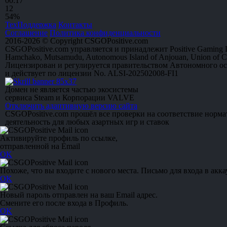
00:17
1
2
54%
ТехПоддержка
Контакты
Соглашение
Политика конфиденциальности
2016-2026 © Copyright CSGOPositive.com
CSGOPositive.com управляется и принадлежит Positive Gaming L
Hamchako, Mutsamudu, Autonomous Island of Anjouan, Union of 
Лицензирован и регулируется правительством Автономного о
и действует по лицензии No. ALSI-202502008-FI1
Домен не является частью экосистемы
сервиса Steam и Корпорации VALVE
Отключить адаптивную версию сайта
CSGOPositive.com прошёл все проверки на соответствие норм
деятельность для любых азартных игр и ставок
Активируйте профиль по ссылке,
отправленной на Email
OK
Похоже, что вы входите с нового места. Письмо для входа в акка
OK
Новый пароль отправлен на ваш Email адрес.
Смените его после входа в Профиль.
OK