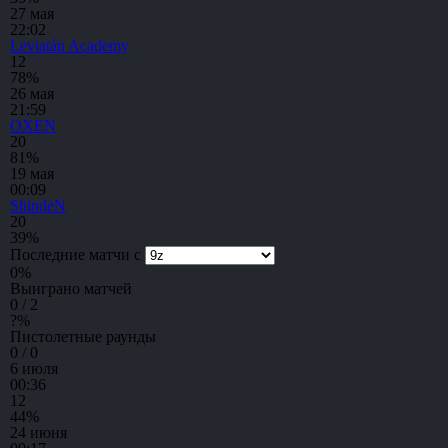
27 мая
22:02
Leviatán Academy
1
2
78%
26 мая
21:59
OXEN
2
0
81%
19 мая
00:09
ShindeN
2
0
39%
Последние матчи с
0
%
Выиграно матчей
0 / 2
?
%
Пистолетные раунды
0 / 0
6 июля
00:36
1
2
44%
24 июня