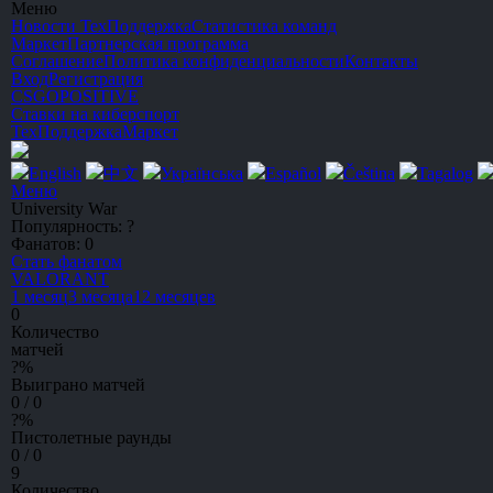
Меню
Новости
ТехПоддержка
Статистика команд
Маркет
Партнерская программа
Соглашение
Политика конфиденциальности
Контакты
Вход
Регистрация
CSGO
POSITIVE
Ставки на киберспорт
ТехПоддержка
Маркет
English
中文
Українська
Español
Čeština
Tagalog
Меню
University War
Популярность:
?
Фанатов:
0
Стать фанатом
V
A
L
O
R
A
NT
1 месяц
3 месяца
12 месяцев
0
Количество
матчей
?
%
Выиграно матчей
0 / 0
?
%
Пистолетные раунды
0 / 0
9
Количество