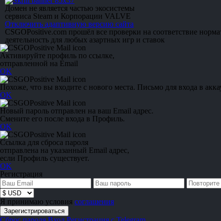
Домен не является частью экосистемы
сервиса Steam и Корпорации VALVE
Отключить адаптивную версию сайта
CSGOPositive.com прошёл все проверки на соответствие норм
деятельность для любых азартных игр и ставок
Активируйте профиль по ссылке,
отправленной на Email
OK
Похоже, что вы входите с нового места. Письмо для входа в акка
OK
Новый пароль отправлен на ваш Email адрес.
Смените его после входа в Профиль.
OK
Ссылка для сброса пароля
отправлена на указанный Email адрес,
если Профиль существует.
OK
Регистрация
Я принимаю условия
соглашения
Сброс пароля
Вход
Регистрация с Telegram