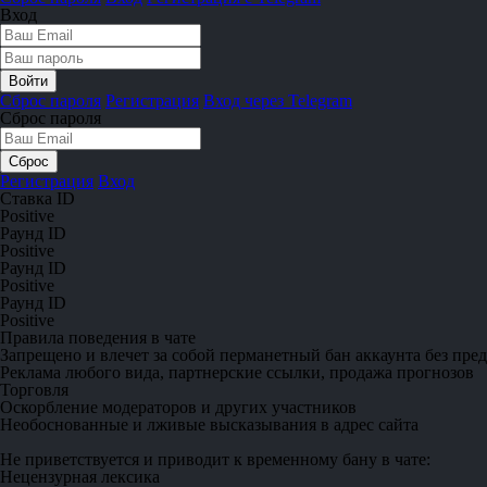
Вход
Сброс пароля
Регистрация
Вход через Telegram
Сброс пароля
Регистрация
Вход
Ставка ID
Positive
Раунд ID
Positive
Раунд ID
Positive
Раунд ID
Positive
Правила поведения в чате
Запрещено
и влечет за собой перманетный бан аккаунта без пре
Реклама любого вида, партнерские ссылки, продажа прогнозов
Торговля
Оскорбление модераторов и других участников
Необоснованные и лживые высказывания в адрес сайта
Не приветствуется
и приводит к временному бану в чате:
Нецензурная лексика