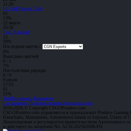
21:26
UCAM Esports Club
0
2
13%
22 марта
20:56
GnG Amazigh
1
2
59%
Последние матчи с
0
%
Выиграно матчей
0 / 1
?
%
Пистолетные раунды
0 / 0
9 июля
17:55
0
2
51%
ТехПоддержка
Контакты
Соглашение
Политика конфиденциальности
2016-2026 © Copyright CSGOPositive.com
CSGOPositive.com управляется и принадлежит Positive Gaming L
Hamchako, Mutsamudu, Autonomous Island of Anjouan, Union of 
Лицензирован и регулируется правительством Автономного о
и действует по лицензии No. ALSI-202502008-FI1