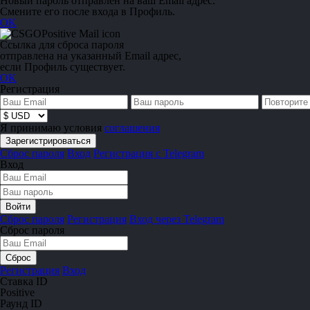
Новый пароль отправлен на ваш Email адрес.
Смените его после входа в Профиль.
OK
Ссылка для сброса пароля
отправлена на указанный Email адрес,
если Профиль существует.
OK
Регистрация
Я принимаю условия
соглашения
Сброс пароля
Вход
Регистрация с Telegram
Вход
Сброс пароля
Регистрация
Вход через Telegram
Сброс пароля
Регистрация
Вход
Ставка ID
Positive
Раунд ID