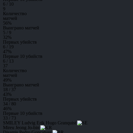
6 / 10
9
Количество
матчей
56
%
Выиграно матчей
5 / 9
32
%
Первых убийств
6 / 19
47
%
Первые 10 убийств
6 / 13
37
Количество
матчей
49
%
Выиграно матчей
18 / 37
43
%
Первых убийств
34 / 80
46
%
Первые 10 убийств
33 / 73
SMILEY
Ludvig Erik Hugo Granquist
Mireu
Jeong Jo-bin
Disamis
Pedro Gonçalves