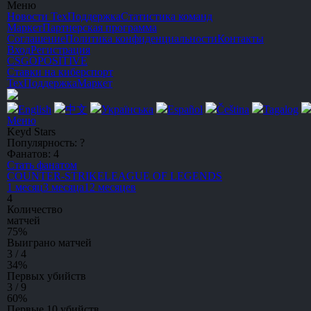
Меню
Новости
ТехПоддержка
Статистика команд
Маркет
Партнерская программа
Соглашение
Политика конфиденциальности
Контакты
Вход
Регистрация
CSGO
POSITIVE
Ставки на киберспорт
ТехПоддержка
Маркет
English
中文
Українська
Español
Čeština
Tagalog
Меню
Keyd Stars
Популярность:
?
Фанатов:
4
Стать фанатом
C
OUNTER-
S
TRIKE
L
EAGUE
O
F
L
EGENDS
1 месяц
3 месяца
12 месяцев
4
Количество
матчей
75
%
Выиграно матчей
3 / 4
34
%
Первых убийств
3 / 9
60
%
Первые 10 убийств