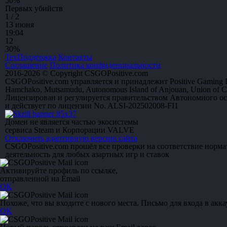
50
%
Первых убийств
1 / 2
13 июня
19:04
1
2
30%
ТехПоддержка
Контакты
Соглашение
Политика конфиденциальности
2016-2026 © Copyright CSGOPositive.com
CSGOPositive.com управляется и принадлежит Positive Gaming L
Hamchako, Mutsamudu, Autonomous Island of Anjouan, Union of 
Лицензирован и регулируется правительством Автономного о
и действует по лицензии No. ALSI-202502008-FI1
Домен не является частью экосистемы
сервиса Steam и Корпорации VALVE
Отключить адаптивную версию сайта
CSGOPositive.com прошёл все проверки на соответствие норм
деятельность для любых азартных игр и ставок
Активируйте профиль по ссылке,
отправленной на Email
OK
Похоже, что вы входите с нового места. Письмо для входа в акка
OK