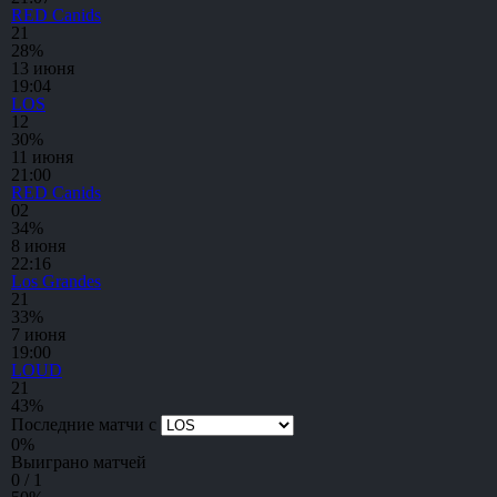
RED Canids
2
1
28%
13 июня
19:04
LOS
1
2
30%
11 июня
21:00
RED Canids
0
2
34%
8 июня
22:16
Los Grandes
2
1
33%
7 июня
19:00
LOUD
2
1
43%
Последние матчи с
0
%
Выиграно матчей
0 / 1