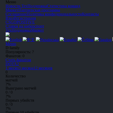
Меню
Новости
ТехПоддержка
Статистика команд
Маркет
Партнерская программа
Соглашение
Политика конфиденциальности
Контакты
Вход
Регистрация
CSGO
POSITIVE
Ставки на киберспорт
ТехПоддержка
Маркет
English
中文
Українська
Español
Čeština
Tagalog
Меню
D family
Популярность:
?
Фанатов:
0
Стать фанатом
DOTA2
1 месяц
3 месяца
12 месяцев
0
Количество
матчей
?
%
Выиграно матчей
0 / 0
?
%
Первых убийств
0 / 0
?
%
Первые 10 убийств