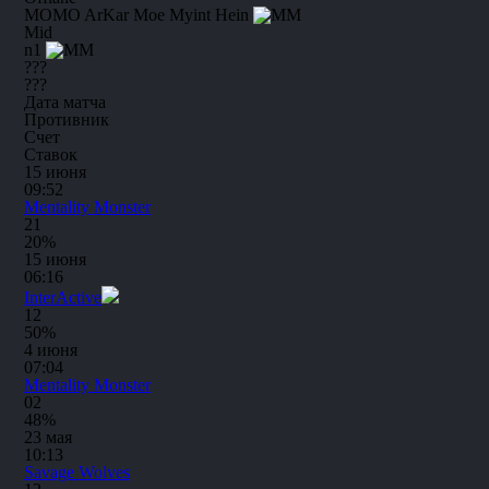
MOMO
ArKar Moe Myint Hein
Mid
n1
???
???
Дата матча
Противник
Счет
Ставок
15 июня
09:52
Mentality Monster
2
1
20%
15 июня
06:16
InterActive
1
2
50%
4 июня
07:04
Mentality Monster
0
2
48%
23 мая
10:13
Savage Wolves