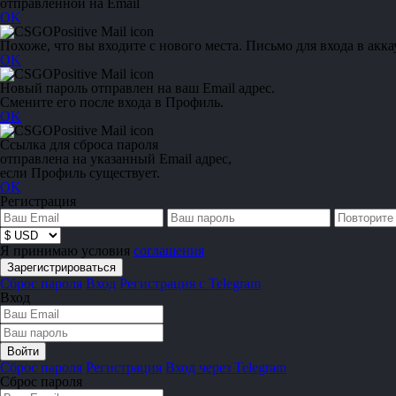
отправленной на Email
OK
Похоже, что вы входите с нового места. Письмо для входа в акка
OK
Новый пароль отправлен на ваш Email адрес.
Смените его после входа в Профиль.
OK
Ссылка для сброса пароля
отправлена на указанный Email адрес,
если Профиль существует.
OK
Регистрация
Я принимаю условия
соглашения
Сброс пароля
Вход
Регистрация с Telegram
Вход
Сброс пароля
Регистрация
Вход через Telegram
Сброс пароля