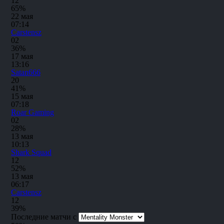
1
2
65%
22 мая
07:14
Carstensz
0
2
36%
17 мая
13:16
Satan666
2
0
41%
15 мая
07:18
Roar Gaming
0
2
28%
13 мая
10:13
Shark Squad
1
2
52%
13 мая
06:17
Carstensz
1
2
39%
Последние матчи с