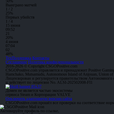
50
%
Выиграно матчей
1 / 2
25
%
Первых убийств
1 / 4
15 июня
09:52
2
1
20%
4 июня
07:04
0
2
48%
ТехПоддержка
Контакты
Соглашение
Политика конфиденциальности
2016-2026 © Copyright CSGOPositive.com
CSGOPositive.com управляется и принадлежит Positive Gaming
Hamchako, Mutsamudu, Autonomous Island of Anjouan, Union of
Лицензирован и регулируется правительством Автономного
и действует по лицензии No. ALSI-202502008-FI1
Домен не является частью экосистемы
сервиса Steam и Корпорации VALVE
Отключить адаптивную версию сайта
CSGOPositive.com прошёл все проверки на соответствие нор
Активируйте профиль по ссылке,