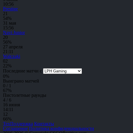
10:56
Prestige
2
1
54%
31 мая
15:56
Navi Junior
2
0
56%
27 апреля
21:11
Walczaki
0
2
22%
Последние матчи с
0
%
Выиграно матчей
0 / 1
67
%
Пистолетные раунды
4 / 6
16 июня
14:11
1
2
66%
ТехПоддержка
Контакты
Соглашение
Политика конфиденциальности