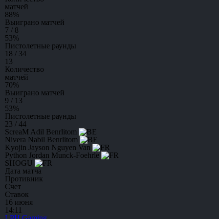
матчей
88
%
Выиграно матчей
7 / 8
53
%
Пистолетные раунды
18 / 34
13
Количество
матчей
70
%
Выиграно матчей
9 / 13
53
%
Пистолетные раунды
23 / 44
ScreaM
Adil Benrlitom
Nivera
Nabil Benrlitom
Kyojin
Jayson Nguyen Van
Python
Jordan Munck-Foehrle
SHOGU
Дата матча
Противник
Счет
Ставок
16 июня
14:11
LPH Gaming