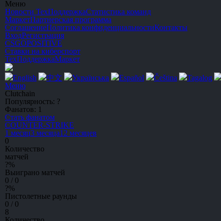
Меню
Новости
ТехПоддержка
Статистика команд
Маркет
Партнерская программа
Соглашение
Политика конфиденциальности
Контакты
Вход
Регистрация
CSGO
POSITIVE
Ставки на киберспорт
ТехПоддержка
Маркет
English
中文
Українська
Español
Čeština
Tagalog
Меню
Clutchain
Популярность:
?
Фанатов:
1
Стать фанатом
C
OUNTER-
S
TRIKE
1 месяц
3 месяца
12 месяцев
0
Количество
матчей
?
%
Выиграно матчей
0 / 0
?
%
Пистолетные раунды
0 / 0
8
Количество