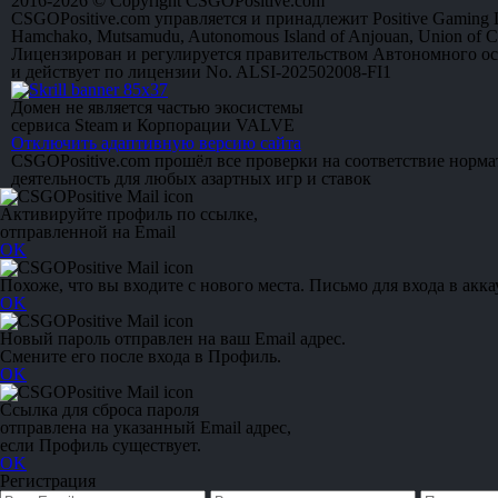
2016-2026 © Copyright CSGOPositive.com
CSGOPositive.com управляется и принадлежит Positive Gaming L
Hamchako, Mutsamudu, Autonomous Island of Anjouan, Union of 
Лицензирован и регулируется правительством Автономного о
и действует по лицензии No. ALSI-202502008-FI1
Домен не является частью экосистемы
сервиса Steam и Корпорации VALVE
Отключить адаптивную версию сайта
CSGOPositive.com прошёл все проверки на соответствие норм
деятельность для любых азартных игр и ставок
Активируйте профиль по ссылке,
отправленной на Email
OK
Похоже, что вы входите с нового места. Письмо для входа в акка
OK
Новый пароль отправлен на ваш Email адрес.
Смените его после входа в Профиль.
OK
Ссылка для сброса пароля
отправлена на указанный Email адрес,
если Профиль существует.
OK
Регистрация