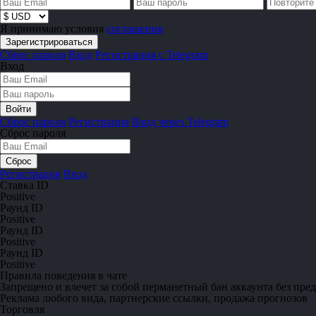
Я принимаю условия
соглашения
Сброс пароля
Вход
Регистрация с Telegram
Вход
Сброс пароля
Регистрация
Вход через Telegram
Сброс пароля
Регистрация
Вход
Ставка ID
Positive
Раунд ID
Positive
Раунд ID
Positive
Раунд ID
Positive
Правила поведения в чате
Запрещено
и влечет за собой перманетный бан аккаунта без пре
Реклама любого вида, партнерские ссылки, продажа прогнозов
Торговля