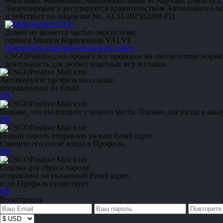
Hamchako, Mutsamudu, Autonomous Island of Anjouan, Union of 
Лицензирован и регулируется правительством Автономного о
и действует по лицензии No. ALSI-202502008-FI1
Домен не является частью экосистемы
сервиса Steam и Корпорации VALVE
Отключить адаптивную версию сайта
CSGOPositive.com прошёл все проверки на соответствие норм
деятельность для любых азартных игр и ставок
Активируйте профиль по ссылке,
отправленной на Email
OK
Похоже, что вы входите с нового места. Письмо для входа в акка
OK
Новый пароль отправлен на ваш Email адрес.
Смените его после входа в Профиль.
OK
Ссылка для сброса пароля
отправлена на указанный Email адрес,
если Профиль существует.
OK
Регистрация