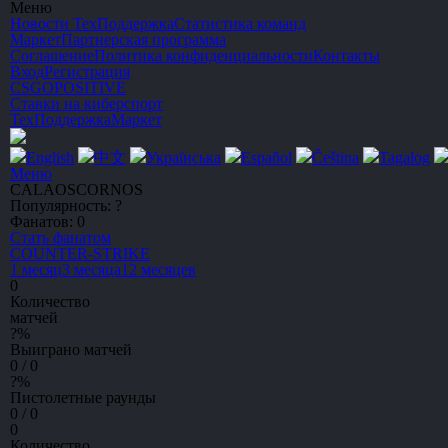
Меню
Новости
ТехПоддержка
Статистика команд
Маркет
Партнерская программа
Соглашение
Политика конфиденциальности
Контакты
Вход
Регистрация
CSGO
POSITIVE
Ставки на киберспорт
ТехПоддержка
Маркет
English
中文
Українська
Español
Čeština
Tagalog
Меню
CALAOSCORNOS
Популярность:
?
Фанатов:
0
Стать фанатом
C
OUNTER-
S
TRIKE
1 месяц
3 месяца
12 месяцев
0
Количество
матчей
?
%
Выиграно матчей
0 / 0
?
%
Пистолетные раунды
0 / 0
0
Количество