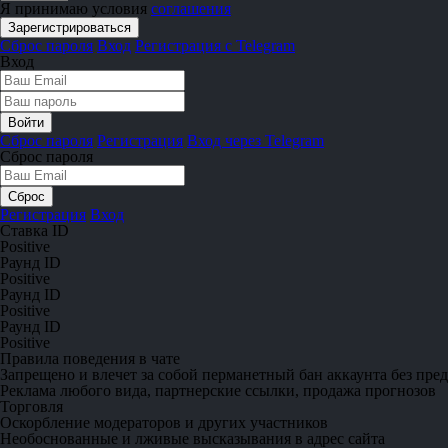
Я принимаю условия
соглашения
Сброс пароля
Вход
Регистрация с Telegram
Вход
Сброс пароля
Регистрация
Вход через Telegram
Сброс пароля
Регистрация
Вход
Ставка ID
Positive
Раунд ID
Positive
Раунд ID
Positive
Раунд ID
Positive
Правила поведения в чате
Запрещено
и влечет за собой перманетный бан аккаунта без пре
Реклама любого вида, партнерские ссылки, продажа прогнозов
Торговля
Оскорбление модераторов и других участников
Необоснованные и лживые высказывания в адрес сайта