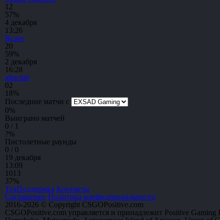
1
2
57%
4 декабря
13:26
Rcave
2
0
59%
2 декабря
16:28
aimclub
0
2
18%
Последние матчи с
0
%
Выиграно матчей
0 / 1
?
%
Пистолетные раунды
0 / 0
19 декабря
13:09
10
13
37%
ТехПоддержка
Контакты
Соглашение
Политика конфиденциальности
2016-2026 © Copyright CSGOPositive.com
CSGOPositive.com управляется и принадлежит Positive Gaming L