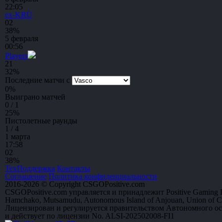
22:05
ex-KRÜ
0
2
38%
5 февраля
00:56
Players
2
1
32%
Последние матчи с
0
%
Выиграно матчей
0 / 1
25
%
Пистолетные раунды
1 / 4
1 марта
17:58
0
2
38%
ТехПоддержка
Контакты
Соглашение
Политика конфиденциальности
2016-2026 © Copyright CSGOPositive.com
CSGOPositive.com управляется и принадлежит Positive Gaming L
Hamchako, Mutsamudu, Autonomous Island of Anjouan, Union of 
Лицензирован и регулируется правительством Автономного о
и действует по лицензии No. ALSI-202502008-FI1