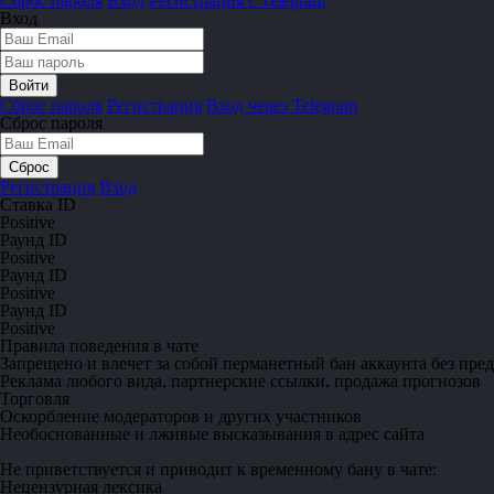
Сброс пароля
Вход
Регистрация с Telegram
Вход
Сброс пароля
Регистрация
Вход через Telegram
Сброс пароля
Регистрация
Вход
Ставка ID
Positive
Раунд ID
Positive
Раунд ID
Positive
Раунд ID
Positive
Правила поведения в чате
Запрещено
и влечет за собой перманетный бан аккаунта без пре
Реклама любого вида, партнерские ссылки, продажа прогнозов
Торговля
Оскорбление модераторов и других участников
Необоснованные и лживые высказывания в адрес сайта
Не приветствуется
и приводит к временному бану в чате:
Нецензурная лексика