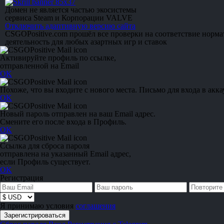
Домен не является частью экосистемы
сервиса Steam и Корпорации VALVE
Отключить адаптивную версию сайта
CSGOPositive.com прошёл все проверки на соответствие норм
деятельность для любых азартных игр и ставок
Активируйте профиль по ссылке,
отправленной на Email
OK
Похоже, что вы входите с нового места. Письмо для входа в акка
OK
Новый пароль отправлен на ваш Email адрес.
Смените его после входа в Профиль.
OK
Ссылка для сброса пароля
отправлена на указанный Email адрес,
если Профиль существует.
OK
Регистрация
Я принимаю условия
соглашения