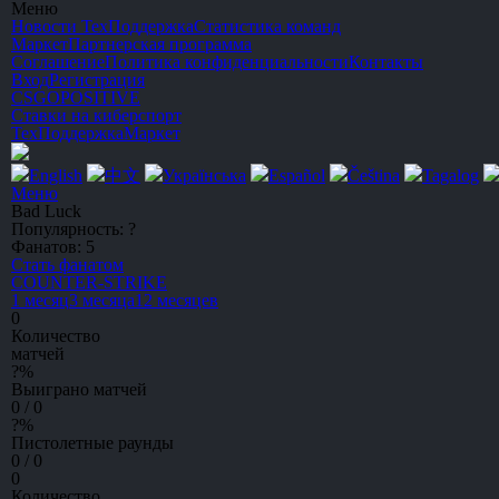
Меню
Новости
ТехПоддержка
Статистика команд
Маркет
Партнерская программа
Соглашение
Политика конфиденциальности
Контакты
Вход
Регистрация
CSGO
POSITIVE
Ставки на киберспорт
ТехПоддержка
Маркет
English
中文
Українська
Español
Čeština
Tagalog
Меню
Bad Luck
Популярность:
?
Фанатов:
5
Стать фанатом
C
OUNTER-
S
TRIKE
1 месяц
3 месяца
12 месяцев
0
Количество
матчей
?
%
Выиграно матчей
0 / 0
?
%
Пистолетные раунды
0 / 0
0
Количество