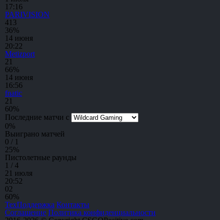
17:16
PARIVISION
4
13
36%
14 июня
20:22
Metizport
2
1
66%
14 июня
16:56
fnatic
2
1
60%
Последние матчи с
0
%
Выиграно матчей
0 / 1
25
%
Пистолетные раунды
1 / 4
21 июля
20:52
0
2
60%
ТехПоддержка
Контакты
Соглашение
Политика конфиденциальности