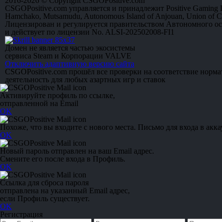
2016-2026 © Copyright CSGOPositive.com
CSGOPositive.com управляется и принадлежит Positive Gaming L
Hamchako, Mutsamudu, Autonomous Island of Anjouan, Union of 
Лицензирован и регулируется правительством Автономного о
и действует по лицензии No. ALSI-202502008-FI1
Домен не является частью экосистемы
сервиса Steam и Корпорации VALVE
Отключить адаптивную версию сайта
CSGOPositive.com прошёл все проверки на соответствие норм
деятельность для любых азартных игр и ставок
Активируйте профиль по ссылке,
отправленной на Email
OK
Похоже, что вы входите с нового места. Письмо для входа в акка
OK
Новый пароль отправлен на ваш Email адрес.
Смените его после входа в Профиль.
OK
Ссылка для сброса пароля
отправлена на указанный Email адрес,
если Профиль существует.
OK
Регистрация