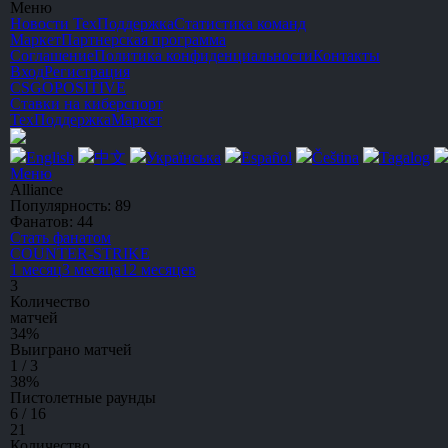
Меню
Новости
ТехПоддержка
Статистика команд
Маркет
Партнерская программа
Соглашение
Политика конфиденциальности
Контакты
Вход
Регистрация
CSGO
POSITIVE
Ставки на киберспорт
ТехПоддержка
Маркет
English
中文
Українська
Español
Čeština
Tagalog
Меню
Alliance
Популярность:
89
Фанатов:
44
Стать фанатом
C
OUNTER-
S
TRIKE
1 месяц
3 месяца
12 месяцев
3
Количество
матчей
34
%
Выиграно матчей
1 / 3
38
%
Пистолетные раунды
6 / 16
21
Количество