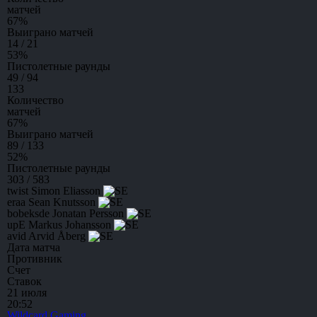
матчей
67
%
Выиграно матчей
14 / 21
53
%
Пистолетные раунды
49 / 94
133
Количество
матчей
67
%
Выиграно матчей
89 / 133
52
%
Пистолетные раунды
303 / 583
twist
Simon Eliasson
eraa
Sean Knutsson
bobeksde
Jonatan Persson
upE
Markus Johansson
avid
Arvid Åberg
Дата матча
Противник
Счет
Ставок
21 июля
20:52
Wildcard Gaming