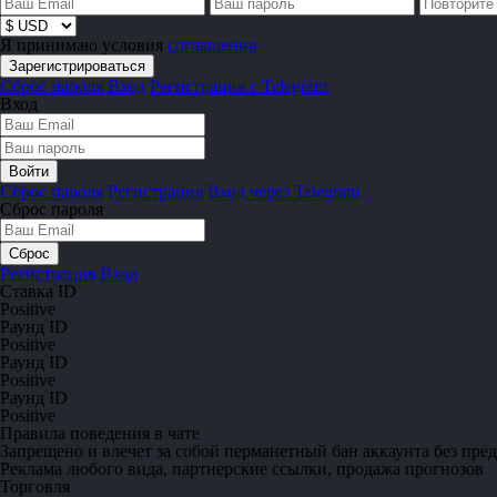
Я принимаю условия
соглашения
Сброс пароля
Вход
Регистрация с Telegram
Вход
Сброс пароля
Регистрация
Вход через Telegram
Сброс пароля
Регистрация
Вход
Ставка ID
Positive
Раунд ID
Positive
Раунд ID
Positive
Раунд ID
Positive
Правила поведения в чате
Запрещено
и влечет за собой перманетный бан аккаунта без пре
Реклама любого вида, партнерские ссылки, продажа прогнозов
Торговля